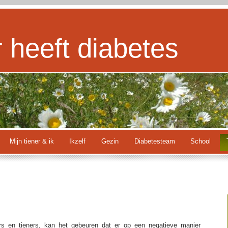
r heeft diabetes
Mijn tiener & ik
Ikzelf
Gezin
Diabetesteam
School
ers en tieners, kan het gebeuren dat er op een negatieve manier