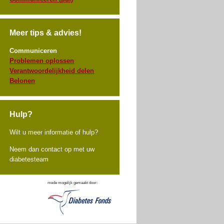
Meer tips & advies!
Communiceren
Problemen oplossen
Verantwoordelijkheid delen
Belonen
Hulp?
Wilt u meer informatie of hulp?
Neem dan contact op met uw
diabetesteam
mede mogelijk gemaakt door: