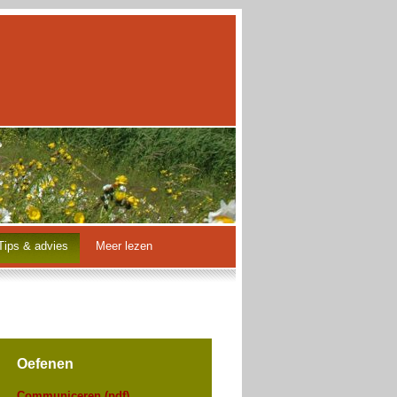
Tips & advies
Meer lezen
Oefenen
Communiceren (pdf)