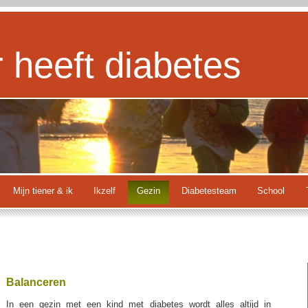
r heeft diabetes
Mijn tiener & ik
Ikzelf
Gezin
Diabetesteam
School
Balanceren
In een gezin met een kind met diabetes wordt alles altijd in