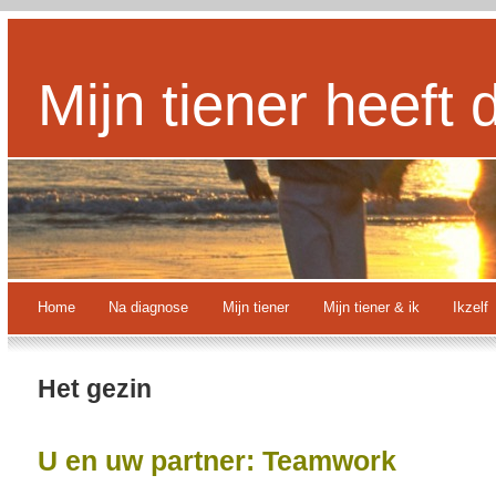
Mijn tiener heeft 
Home
Na diagnose
Mijn tiener
Mijn tiener & ik
Ikzelf
Het gezin
U en uw partner: Teamwork