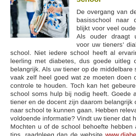
De overgang van de 
basisschool naar 
blijkt voor veel oude
Als ouder draagt u
voor uw tieners’ di
school. Niet iedere school heeft al erv
leerling met diabetes, dus goede uitleg 
belangrijk. Als uw tiener op de middelbare sc
vaak zelf heel goed wat ze moeten doen 
controle te houden. Toch kan het gebeuren
school soms hulp bij nodig heeft. Goede 
tiener en de docent zijn daarom belangrijk
naar school te kunnen gaan. Hebben rele
voldoende informatie? Vindt uw tiener dat 
Mochten u of de school behoefte hebben 
tips, raadpleeg dan de website
www.diabe