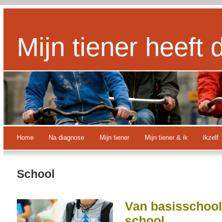
Mijn tiener heeft 
Home
Na diagnose
Mijn tiener
Mijn tiener & ik
Ikzelf
School
Van basisschool
school